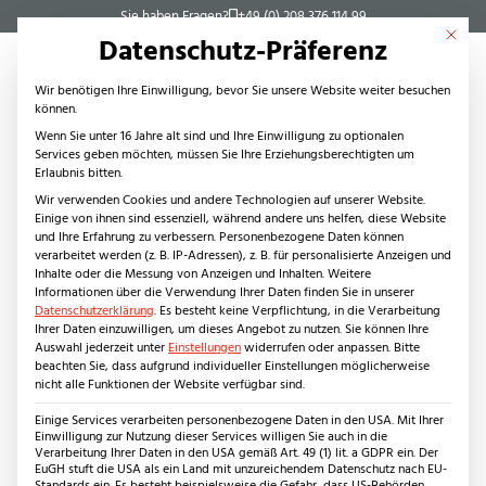
Sie haben Fragen?
+49 (0) 208 376 114 99
Mit dies
Datenschutz-Präferenz
Wir benötigen Ihre Einwilligung, bevor Sie unsere Website weiter besuchen
können.
Wenn Sie unter 16 Jahre alt sind und Ihre Einwilligung zu optionalen
Services geben möchten, müssen Sie Ihre Erziehungsberechtigten um
Steinarten
Erlaubnis bitten.
Naturstein
Wir verwenden Cookies und andere Technologien auf unserer Website.
Einige von ihnen sind essenziell, während andere uns helfen, diese Website
Kanfanar (Giallo d’Istria)
und Ihre Erfahrung zu verbessern.
Personenbezogene Daten können
Keramikplatten
verarbeitet werden (z. B. IP-Adressen), z. B. für personalisierte Anzeigen und
Inhalte oder die Messung von Anzeigen und Inhalten.
Weitere
Innenbereich
Informationen über die Verwendung Ihrer Daten finden Sie in unserer
Produkte
Datenschutzerklärung
.
Es besteht keine Verpflichtung, in die Verarbeitung
Ihrer Daten einzuwilligen, um dieses Angebot zu nutzen.
Sie können Ihre
Fliesen
Auswahl jederzeit unter
Einstellungen
widerrufen oder anpassen.
Bitte
Stufen
beachten Sie, dass aufgrund individueller Einstellungen möglicherweise
nicht alle Funktionen der Website verfügbar sind.
Waschtische
Wandverkleidungen
Einige Services verarbeiten personenbezogene Daten in den USA. Mit Ihrer
Einwilligung zur Nutzung dieser Services willigen Sie auch in die
Anwendungsbereiche
Verarbeitung Ihrer Daten in den USA gemäß Art. 49 (1) lit. a GDPR ein. Der
EuGH stuft die USA als ein Land mit unzureichendem Datenschutz nach EU-
Wohnbereich
Standards ein. Es besteht beispielsweise die Gefahr, dass US-Behörden