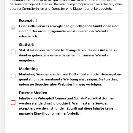
Bäder
personenbezogene Daten in Überwachungsprogrammen verarbeiten, ohne
dass für Europäerinnen und Europäer eine Klagemöglichkeit besteht.
Küchen
Außenbereich
Es folgt eine Liste der Service-Gruppen, für die eine Einwilligun
Essenziell
Essenzielle Services ermöglichen grundlegende Funktionen und
Produkte
sind für das ordnungsgemäße Funktionieren der Website
Bodenplatten aus Naturstein
erforderlich.
Keramikplatten für den Außenbereich
Statistik
Polygonalplatten
Statistik-Cookies sammeln Nutzungsdaten, die uns Aufschluss
darüber geben, wie unsere Besucher mit unserer Website
Mauern & Palisaden
umgehen.
Sichtschutz-Stoneview
Marketing
Fassaden
Marketing Services werden von Drittanbietern oder Herausgebern
Poolumrandung
genutzt, um personalisierte Werbung anzuzeigen. Sie tun dies,
indem sie Besucher über Websites hinweg verfolgen.
Quadersteine
Externe Medien
Pflastersteine
Inhalte von Videoplattformen und Social-Media-Plattformen
Stufen
werden standardmäßig blockiert. Wenn externe Services
Splitt & Kies
akzeptiert werden, ist für den Zugriff auf diese Inhalte keine
manuelle Einwilligung mehr erforderlich.
Anwendungsbereiche
Outdoorküche
Outdoordusche