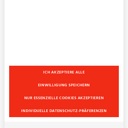
Gesamtkonzept erstellen wir als
Natursteinhandel für Duisburg exklusiv nach
Ihren Wünschen und Vorstellungen. Von der
Fliese für die Wand bis hin zum Boden lässt sich
alles individuell gestalten. Zu diesen
Gestaltungsräumen gehören Wohnräume, Bäder,
Küchen und Treppenhäuser.
MEHR ERFAHREN
ICH AKZEPTIERE ALLE
EINWILLIGUNG SPEICHERN
NUR ESSENZIELLE COOKIES AKZEPTIEREN
INDIVIDUELLE DATENSCHUTZ-PRÄFERENZEN