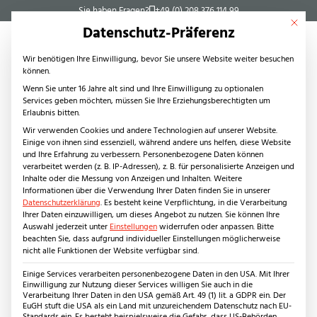
Sie haben Fragen?
+49 (0) 208 376 114 99
Mit dies
Datenschutz-Präferenz
Wir benötigen Ihre Einwilligung, bevor Sie unsere Website weiter besuchen
können.
Wenn Sie unter 16 Jahre alt sind und Ihre Einwilligung zu optionalen
Services geben möchten, müssen Sie Ihre Erziehungsberechtigten um
Steinarten
Erlaubnis bitten.
Naturstein
Wir verwenden Cookies und andere Technologien auf unserer Website.
Einige von ihnen sind essenziell, während andere uns helfen, diese Website
Kanfanar (Giallo d’Istria)
und Ihre Erfahrung zu verbessern.
Personenbezogene Daten können
Keramikplatten
verarbeitet werden (z. B. IP-Adressen), z. B. für personalisierte Anzeigen und
Inhalte oder die Messung von Anzeigen und Inhalten.
Weitere
Innenbereich
Informationen über die Verwendung Ihrer Daten finden Sie in unserer
Produkte
Datenschutzerklärung
.
Es besteht keine Verpflichtung, in die Verarbeitung
Ihrer Daten einzuwilligen, um dieses Angebot zu nutzen.
Sie können Ihre
Fliesen
Auswahl jederzeit unter
Einstellungen
widerrufen oder anpassen.
Bitte
Stufen
beachten Sie, dass aufgrund individueller Einstellungen möglicherweise
nicht alle Funktionen der Website verfügbar sind.
Waschtische
Wandverkleidungen
Einige Services verarbeiten personenbezogene Daten in den USA. Mit Ihrer
Einwilligung zur Nutzung dieser Services willigen Sie auch in die
Anwendungsbereiche
Verarbeitung Ihrer Daten in den USA gemäß Art. 49 (1) lit. a GDPR ein. Der
EuGH stuft die USA als ein Land mit unzureichendem Datenschutz nach EU-
Wohnbereich
Standards ein. Es besteht beispielsweise die Gefahr, dass US-Behörden