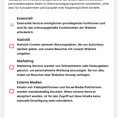
Bäder
personenbezogene Daten in Überwachungsprogrammen verarbeiten, ohne
dass für Europäerinnen und Europäer eine Klagemöglichkeit besteht.
Küchen
Außenbereich
Es folgt eine Liste der Service-Gruppen, für die eine Einwilligun
Essenziell
Kontakt
Essenzielle Services ermöglichen grundlegende Funktionen und
Produkte
sind für das ordnungsgemäße Funktionieren der Website
Bodenplatten aus Naturstein
erforderlich.
Keramikplatten für den Außenbereich
Statistik
Polygonalplatten
Statistik-Cookies sammeln Nutzungsdaten, die uns Aufschluss
darüber geben, wie unsere Besucher mit unserer Website
Mauern & Palisaden
umgehen.
Sichtschutz-Stoneview
Marketing
Fassaden
Marketing Services werden von Drittanbietern oder Herausgebern
Poolumrandung
genutzt, um personalisierte Werbung anzuzeigen. Sie tun dies,
indem sie Besucher über Websites hinweg verfolgen.
Quadersteine
Kontaktieren Sie uns für Ihr
Externe Medien
Pflastersteine
Inhalte von Videoplattformen und Social-Media-Plattformen
Projekt
Stufen
werden standardmäßig blockiert. Wenn externe Services
Splitt & Kies
akzeptiert werden, ist für den Zugriff auf diese Inhalte keine
manuelle Einwilligung mehr erforderlich.
Sie brauchen eine Beratung für Ihr Projekt im
Anwendungsbereiche
Innen- oder Außenbereich? Wir beraten Sie gerne
Outdoorküche
und liefern Ihnen die nötigen Materialien zu
Outdoordusche