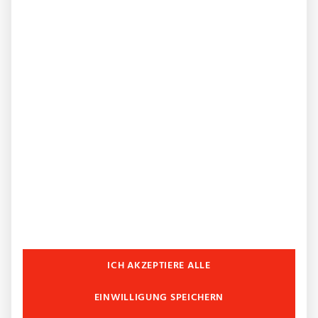
Bitte akzeptieren Sie die Bedingungen um
fortzufahren.
Sie erklären sich damit einverstanden, dass Ihre Daten zur
Bearbeitung Ihres Anliegens verwendet werden. Weitere
Informationen und Widerruf Hinweise finden Sie in der
Datenschutzerklärung
. Diese Website ist durch reCAPTCHA und
Google geschützt. Es gelten die
Datenschutzrichtlinien
und
Nutzungsbedingungen.
*Pflichtfeld
ICH AKZEPTIERE ALLE
EINWILLIGUNG SPEICHERN