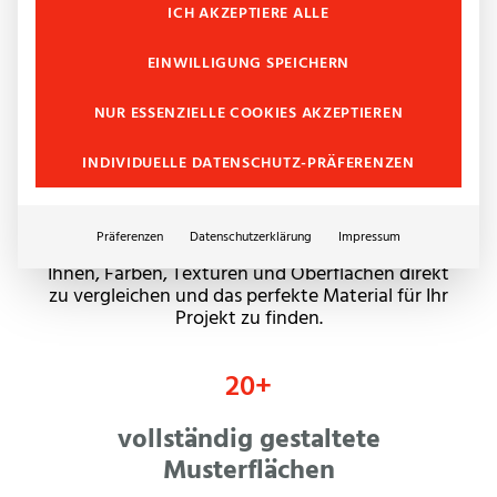
ICH AKZEPTIERE ALLE
EINWILLIGUNG SPEICHERN
250
+
NUR ESSENZIELLE COOKIES AKZEPTIEREN
Materialmuster direkt
vor Ort
INDIVIDUELLE DATENSCHUTZ-PRÄFERENZEN
Entdecken Sie eine außergewöhnliche Auswahl
an Naturstein, Keramik, Fliesen, Terrassenplatten
Präferenzen
Datenschutzerklärung
Impressum
und Sonderformaten. Die Vielfalt ermöglicht
Ihnen, Farben, Texturen und Oberflächen direkt
zu vergleichen und das perfekte Material für Ihr
Projekt zu finden.
20
+
vollständig gestaltete
Musterflächen