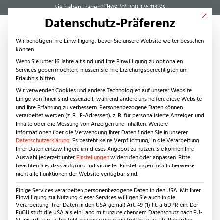
Sie haben Fragen?
+49 (0) 208 376 114 99
Mit dies
Datenschutz-Präferenz
Wir benötigen Ihre Einwilligung, bevor Sie unsere Website weiter besuchen
können.
Wenn Sie unter 16 Jahre alt sind und Ihre Einwilligung zu optionalen
Services geben möchten, müssen Sie Ihre Erziehungsberechtigten um
Steinarten
Erlaubnis bitten.
Naturstein
Wir verwenden Cookies und andere Technologien auf unserer Website.
Einige von ihnen sind essenziell, während andere uns helfen, diese Website
Kanfanar (Giallo d’Istria)
und Ihre Erfahrung zu verbessern.
Personenbezogene Daten können
Keramikplatten
verarbeitet werden (z. B. IP-Adressen), z. B. für personalisierte Anzeigen und
Inhalte oder die Messung von Anzeigen und Inhalten.
Weitere
Innenbereich
Informationen über die Verwendung Ihrer Daten finden Sie in unserer
Produkte
Datenschutzerklärung
.
Es besteht keine Verpflichtung, in die Verarbeitung
Ihrer Daten einzuwilligen, um dieses Angebot zu nutzen.
Sie können Ihre
Fliesen
Auswahl jederzeit unter
Einstellungen
widerrufen oder anpassen.
Bitte
Stufen
beachten Sie, dass aufgrund individueller Einstellungen möglicherweise
nicht alle Funktionen der Website verfügbar sind.
Waschtische
Wandverkleidungen
Einige Services verarbeiten personenbezogene Daten in den USA. Mit Ihrer
Einwilligung zur Nutzung dieser Services willigen Sie auch in die
Anwendungsbereiche
Verarbeitung Ihrer Daten in den USA gemäß Art. 49 (1) lit. a GDPR ein. Der
EuGH stuft die USA als ein Land mit unzureichendem Datenschutz nach EU-
Wohnbereich
Standards ein. Es besteht beispielsweise die Gefahr, dass US-Behörden