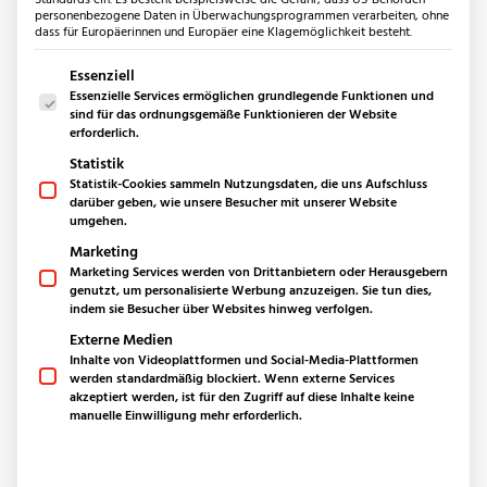
Bäder
personenbezogene Daten in Überwachungsprogrammen verarbeiten, ohne
dass für Europäerinnen und Europäer eine Klagemöglichkeit besteht.
Küchen
Außenbereich
Es folgt eine Liste der Service-Gruppen, für die eine Einwilligun
Essenziell
Essenzielle Services ermöglichen grundlegende Funktionen und
Produkte
sind für das ordnungsgemäße Funktionieren der Website
Bodenplatten aus Naturstein
erforderlich.
Keramikplatten für den Außenbereich
Statistik
Polygonalplatten
Statistik-Cookies sammeln Nutzungsdaten, die uns Aufschluss
darüber geben, wie unsere Besucher mit unserer Website
Mauern & Palisaden
umgehen.
Sichtschutz-Stoneview
Marketing
Fassaden
Marketing Services werden von Drittanbietern oder Herausgebern
Poolumrandung
genutzt, um personalisierte Werbung anzuzeigen. Sie tun dies,
indem sie Besucher über Websites hinweg verfolgen.
Quadersteine
RÄUME ERLEBEN. MATERIALIEN FÜHLEN.
Externe Medien
Pflastersteine
Inhalte von Videoplattformen und Social-Media-Plattformen
Stufen
werden standardmäßig blockiert. Wenn externe Services
Die
Ausstellung
für
Splitt & Kies
akzeptiert werden, ist für den Zugriff auf diese Inhalte keine
Naturstein,
Keramik
&
manuelle Einwilligung mehr erforderlich.
Anwendungsbereiche
Outdoorküche
Fliesen
–
24/7
für
Sie
Outdoordusche