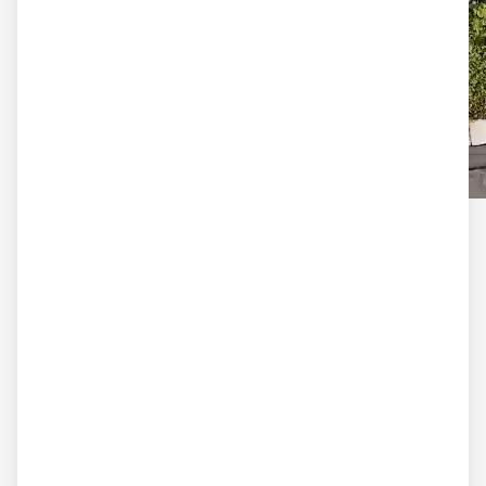
Vielfalt zum Anfassen
Erleben Sie Naturstein, Keramik und
Sonderformate in einer außergewöhnlichen
Materialbibliothek. Vergleichen Sie Oberflächen,
Farben und Texturen direkt vor Ort – lebendig,
realistisch und mit der Möglichkeit, jedes Detail
zu fühlen.
Musterflächen für Innen und