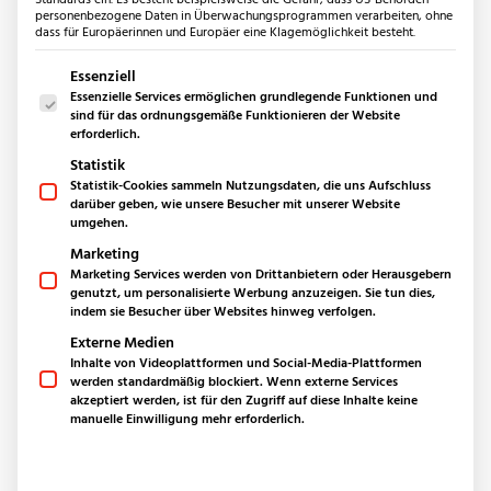
Bäder
personenbezogene Daten in Überwachungsprogrammen verarbeiten, ohne
dass für Europäerinnen und Europäer eine Klagemöglichkeit besteht.
Küchen
Außenbereich
Es folgt eine Liste der Service-Gruppen, für die eine Einwilligun
Essenziell
Essenzielle Services ermöglichen grundlegende Funktionen und
Produkte
sind für das ordnungsgemäße Funktionieren der Website
Bodenplatten aus Naturstein
erforderlich.
Keramikplatten für den Außenbereich
Statistik
Polygonalplatten
Statistik-Cookies sammeln Nutzungsdaten, die uns Aufschluss
darüber geben, wie unsere Besucher mit unserer Website
Mauern & Palisaden
umgehen.
Sichtschutz-Stoneview
Marketing
Fassaden
Marketing Services werden von Drittanbietern oder Herausgebern
Poolumrandung
genutzt, um personalisierte Werbung anzuzeigen. Sie tun dies,
indem sie Besucher über Websites hinweg verfolgen.
Quadersteine
Externe Medien
Pflastersteine
Inhalte von Videoplattformen und Social-Media-Plattformen
Stufen
werden standardmäßig blockiert. Wenn externe Services
Splitt & Kies
akzeptiert werden, ist für den Zugriff auf diese Inhalte keine
manuelle Einwilligung mehr erforderlich.
Anwendungsbereiche
Outdoorküche
Outdoordusche