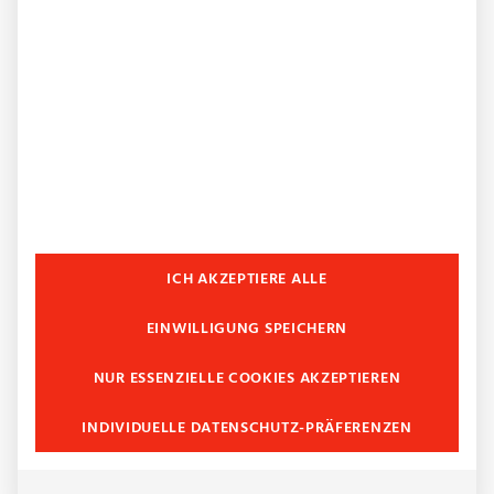
Gesamtkonzept erstellen wir als
Natursteinhandel für Düsseldorf exklusiv nach
Ihren Wünschen und Vorstellungen. Von der
Fliese für die Wand bis hin zum Boden lässt sich
alles individuell gestalten. Zu diesen
Gestaltungsräumen gehören Wohnräume, Bäder,
Küchen und Treppenhäuser.
MEHR ERFAHREN
ICH AKZEPTIERE ALLE
EINWILLIGUNG SPEICHERN
NUR ESSENZIELLE COOKIES AKZEPTIEREN
INDIVIDUELLE DATENSCHUTZ-PRÄFERENZEN