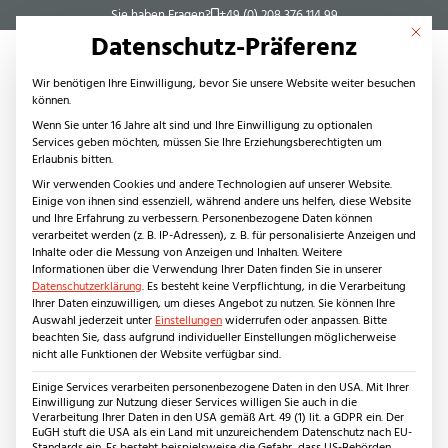
Sie haben Fragen?
+49 (0) 208 376 114 99
Mit dies
Datenschutz-Präferenz
Wir benötigen Ihre Einwilligung, bevor Sie unsere Website weiter besuchen
können.
Wenn Sie unter 16 Jahre alt sind und Ihre Einwilligung zu optionalen
Services geben möchten, müssen Sie Ihre Erziehungsberechtigten um
Steinarten
Erlaubnis bitten.
Naturstein
Wir verwenden Cookies und andere Technologien auf unserer Website.
Einige von ihnen sind essenziell, während andere uns helfen, diese Website
Kanfanar (Giallo d’Istria)
und Ihre Erfahrung zu verbessern.
Personenbezogene Daten können
Keramikplatten
verarbeitet werden (z. B. IP-Adressen), z. B. für personalisierte Anzeigen und
Inhalte oder die Messung von Anzeigen und Inhalten.
Weitere
Innenbereich
Informationen über die Verwendung Ihrer Daten finden Sie in unserer
Produkte
Datenschutzerklärung
.
Es besteht keine Verpflichtung, in die Verarbeitung
Ihrer Daten einzuwilligen, um dieses Angebot zu nutzen.
Sie können Ihre
Fliesen
Auswahl jederzeit unter
Einstellungen
widerrufen oder anpassen.
Bitte
Stufen
beachten Sie, dass aufgrund individueller Einstellungen möglicherweise
nicht alle Funktionen der Website verfügbar sind.
Waschtische
Wandverkleidungen
Einige Services verarbeiten personenbezogene Daten in den USA. Mit Ihrer
Einwilligung zur Nutzung dieser Services willigen Sie auch in die
Anwendungsbereiche
Verarbeitung Ihrer Daten in den USA gemäß Art. 49 (1) lit. a GDPR ein. Der
EuGH stuft die USA als ein Land mit unzureichendem Datenschutz nach EU-
Wohnbereich
Standards ein. Es besteht beispielsweise die Gefahr, dass US-Behörden