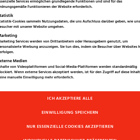
ssenzielle Services ermöglichen grundlegende Funktionen und sind für das
rdnungsgemäße Funktionieren der Website erforderlich.
tatistik
tatistik-Cookies sammeln Nutzungsdaten, die uns Aufschluss darüber geben, wie uns
esucher mit unserer Website umgehen.
arketing
arketing Services werden von Drittanbietern oder Herausgebern genutzt, um
ersonalisierte Werbung anzuzeigen. Sie tun dies, indem sie Besucher über Websites
erfolgen.
xterne Medien
nhalte von Videoplattformen und Social-Media-Plattformen werden standardmäßig
lockiert. Wenn externe Services akzeptiert werden, ist für den Zugriff auf diese Inhal
eine manuelle Einwilligung mehr erforderlich.
für Mauern, Sich
ICH AKZEPTIERE ALLE
Palisaden
EINWILLIGUNG SPEICHERN
NUR ESSENZIELLE COOKIES AKZEPTIEREN
Außenbereich