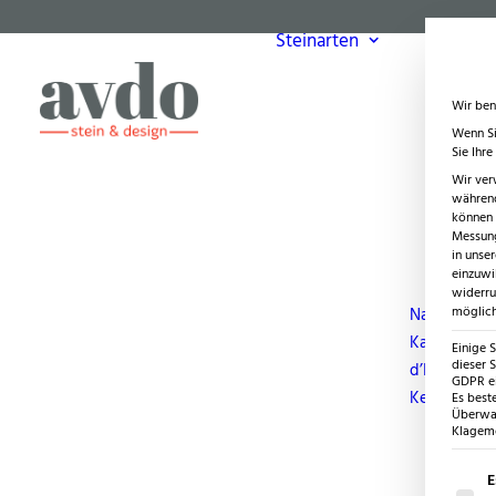
Steinarten
Wir ben
Wenn Si
Sie Ihr
Wir ver
während
können v
Messung
in unse
einzuwi
widerru
möglich
Naturstein
Kanfanar (Gi
Einige 
dieser S
d’Istria)
GDPR ei
Keramikpla
Es best
Überwac
Klagemö
Es fol
E