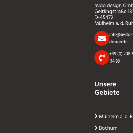
avdo design Gm
Geitlingstraße 13
D-45472
Mülheim a. d. Ru
info@avdo-
design.de
+49 (0) 208 
114 99
Unsere
Gebiete
Mülheim a. d. 
Bochum