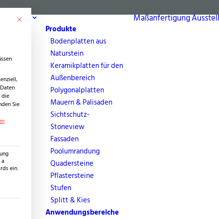
bereich
Maßanfertigung
Ausstel
Mit diesem Button wird der Dialog geschlossen. Seine Funktionalität ist identisch 
Produkte
Bodenplatten aus
Naturstein
üssen
Keramikplatten für den
Außenbereich
nziell,
 Daten
Polygonalplatten
 die
Mauern & Palisaden
nden Sie
Sichtschutz-
en
Stoneview
Fassaden
Poolumrandung
zung
 a
Quadersteine
ds ein.
Pflastersteine
Stufen
Splitt & Kies
erden kann. Die erste Service-Gruppe ist essenziell und kann nicht abg
Anwendungsbereiche