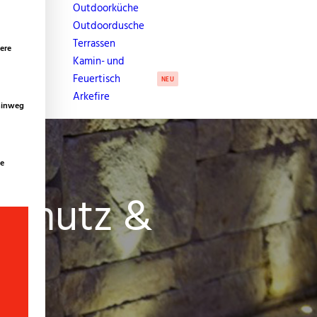
Outdoorküche
Outdoordusche
Terrassen
ere
Kamin- und
Feuertisch
NEU
Arkefire
 hinweg
te
tschutz &