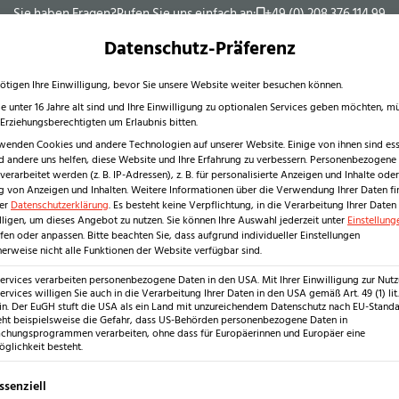
Sie haben Fragen?
Rufen Sie uns einfach an:
+49 (0) 208 376 114 99
Innenbereich
Außen
Datenschutz-Präferenz
ötigen Ihre Einwilligung, bevor Sie unsere Website weiter besuchen können.
e unter 16 Jahre alt sind und Ihre Einwilligung zu optionalen Services geben möchten, m
e Erziehungsberechtigten um Erlaubnis bitten.
wenden Cookies und andere Technologien auf unserer Website. Einige von ihnen sind esse
 andere uns helfen, diese Website und Ihre Erfahrung zu verbessern.
Personenbezogene
erarbeitet werden (z. B. IP-Adressen), z. B. für personalisierte Anzeigen und Inhalte oder
 von Anzeigen und Inhalten.
Weitere Informationen über die Verwendung Ihrer Daten fi
Produkte
rer
Datenschutzerklärung
.
Es besteht keine Verpflichtung, in die Verarbeitung Ihrer Daten
Fliesen
lligen, um dieses Angebot zu nutzen.
Sie können Ihre Auswahl jederzeit unter
Einstellung
fen oder anpassen.
Bitte beachten Sie, dass aufgrund individueller Einstellungen
Stufen
erweise nicht alle Funktionen der Website verfügbar sind.
Waschtische
allo
Services verarbeiten personenbezogene Daten in den USA. Mit Ihrer Einwilligung zur Nut
Wandverkleidungen
ervices willigen Sie auch in die Verarbeitung Ihrer Daten in den USA gemäß Art. 49 (1) lit.
n. Der EuGH stuft die USA als ein Land mit unzureichendem Datenschutz nach EU-Standar
Anwendungsbereiche
tten
eht beispielsweise die Gefahr, dass US-Behörden personenbezogene Daten in
Wohnbereich
hungsprogrammen verarbeiten, ohne dass für Europäerinnen und Europäer eine
glichkeit besteht.
Bäder
Küchen
gt eine Liste der Service-Gruppen, für die eine Einwilligung erteilt w
ssenziell