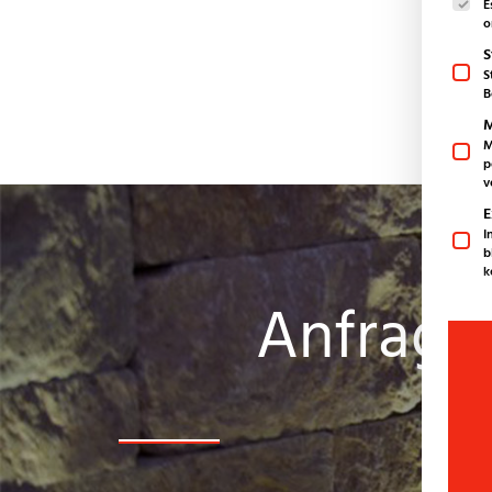
E
o
S
S
B
M
M
p
v
E
I
b
k
Anfrage 