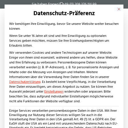
Sie haben Fragen?
+49 (0) 208 376 114 99
Mit dies
Datenschutz-Präferenz
Wir benötigen Ihre Einwilligung, bevor Sie unsere Website weiter besuchen
können.
Wenn Sie unter 16 Jahre alt sind und Ihre Einwilligung zu optionalen
Services geben möchten, müssen Sie Ihre Erziehungsberechtigten um
Steinarten
Erlaubnis bitten.
Naturstein
Wir verwenden Cookies und andere Technologien auf unserer Website.
Einige von ihnen sind essenziell, während andere uns helfen, diese Website
Kanfanar (Giallo d’Istria)
und Ihre Erfahrung zu verbessern.
Personenbezogene Daten können
Keramikplatten
verarbeitet werden (z. B. IP-Adressen), z. B. für personalisierte Anzeigen und
Anfrage für Bodenplatten
Inhalte oder die Messung von Anzeigen und Inhalten.
Weitere
Innenbereich
Informationen über die Verwendung Ihrer Daten finden Sie in unserer
Produkte
Datenschutzerklärung
.
Es besteht keine Verpflichtung, in die Verarbeitung
Ihrer Daten einzuwilligen, um dieses Angebot zu nutzen.
Sie können Ihre
Außenbereich
Fliesen
Auswahl jederzeit unter
Einstellungen
widerrufen oder anpassen.
Bitte
Stufen
beachten Sie, dass aufgrund individueller Einstellungen möglicherweise
nicht alle Funktionen der Website verfügbar sind.
Waschtische
Wandverkleidungen
Einige Services verarbeiten personenbezogene Daten in den USA. Mit Ihrer
Einwilligung zur Nutzung dieser Services willigen Sie auch in die
Anwendungsbereiche
Verarbeitung Ihrer Daten in den USA gemäß Art. 49 (1) lit. a GDPR ein. Der
EuGH stuft die USA als ein Land mit unzureichendem Datenschutz nach EU-
Wohnbereich
Standards ein. Es besteht beispielsweise die Gefahr, dass US-Behörden