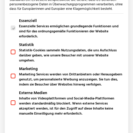
Bäder
personenbezogene Daten in Überwachungsprogrammen verarbeiten, ohne
dass für Europäerinnen und Europäer eine Klagemöglichkeit besteht.
Küchen
Außenbereich
Es folgt eine Liste der Service-Gruppen, für die eine Einwilligun
Essenziell
Seite
1
von 3
Essenzielle Services ermöglichen grundlegende Funktionen und
Produkte
sind für das ordnungsgemäße Funktionieren der Website
Bodenplatten aus Naturstein
erforderlich.
Welchen Stil bevorzugen
Keramikplatten für den Außenbereich
Statistik
Sie?
Polygonalplatten
*
Statistik-Cookies sammeln Nutzungsdaten, die uns Aufschluss
darüber geben, wie unsere Besucher mit unserer Website
Mauern & Palisaden
umgehen.
Sichtschutz-Stoneview
Marketing
Fassaden
Marketing Services werden von Drittanbietern oder Herausgebern
Poolumrandung
genutzt, um personalisierte Werbung anzuzeigen. Sie tun dies,
indem sie Besucher über Websites hinweg verfolgen.
Quadersteine
Externe Medien
Pflastersteine
Inhalte von Videoplattformen und Social-Media-Plattformen
Stufen
werden standardmäßig blockiert. Wenn externe Services
Splitt & Kies
akzeptiert werden, ist für den Zugriff auf diese Inhalte keine
manuelle Einwilligung mehr erforderlich.
Anwendungsbereiche
Outdoorküche
Outdoordusche