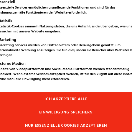
gt eine Liste der Service-Gruppen, für die eine Einwilligung erteilt w
ssenziell
ssenzielle Services ermöglichen grundlegende Funktionen und sind für das
rdnungsgemäße Funktionieren der Website erforderlich.
tatistik
tatistik-Cookies sammeln Nutzungsdaten, die uns Aufschluss darüber geben, wie uns
esucher mit unserer Website umgehen.
arketing
arketing Services werden von Drittanbietern oder Herausgebern genutzt, um
ersonalisierte Werbung anzuzeigen. Sie tun dies, indem sie Besucher über Websites
erfolgen.
xterne Medien
nhalte von Videoplattformen und Social-Media-Plattformen werden standardmäßig
lockiert. Wenn externe Services akzeptiert werden, ist für den Zugriff auf diese Inhal
eine manuelle Einwilligung mehr erforderlich.
ICH AKZEPTIERE ALLE
EINWILLIGUNG SPEICHERN
NUR ESSENZIELLE COOKIES AKZEPTIEREN