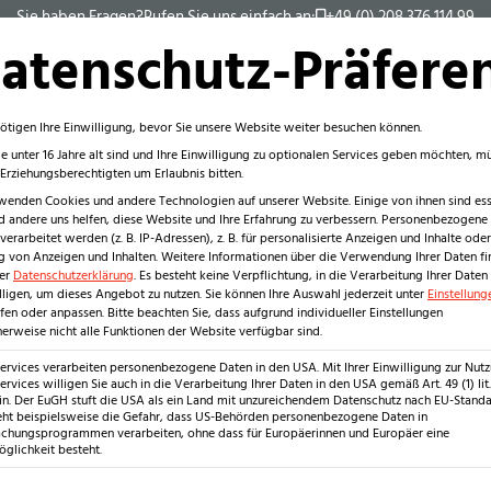
Sie haben Fragen?
Rufen Sie uns einfach an:
+49 (0) 208 376 114 99
Innenbereich
Außen
atenschutz-Präfere
ötigen Ihre Einwilligung, bevor Sie unsere Website weiter besuchen können.
e unter 16 Jahre alt sind und Ihre Einwilligung zu optionalen Services geben möchten, m
e Erziehungsberechtigten um Erlaubnis bitten.
wenden Cookies und andere Technologien auf unserer Website. Einige von ihnen sind esse
 andere uns helfen, diese Website und Ihre Erfahrung zu verbessern.
Personenbezogene
erarbeitet werden (z. B. IP-Adressen), z. B. für personalisierte Anzeigen und Inhalte oder
Produkte
 von Anzeigen und Inhalten.
Weitere Informationen über die Verwendung Ihrer Daten fi
Fliesen
rer
Datenschutzerklärung
.
Es besteht keine Verpflichtung, in die Verarbeitung Ihrer Daten
lligen, um dieses Angebot zu nutzen.
Sie können Ihre Auswahl jederzeit unter
Einstellung
Stufen
fen oder anpassen.
Bitte beachten Sie, dass aufgrund individueller Einstellungen
Waschtische
erweise nicht alle Funktionen der Website verfügbar sind.
allo
Wandverkleidungen
Services verarbeiten personenbezogene Daten in den USA. Mit Ihrer Einwilligung zur Nut
Anwendungsbereiche
ervices willigen Sie auch in die Verarbeitung Ihrer Daten in den USA gemäß Art. 49 (1) lit.
tten
n. Der EuGH stuft die USA als ein Land mit unzureichendem Datenschutz nach EU-Standar
Wohnbereich
eht beispielsweise die Gefahr, dass US-Behörden personenbezogene Daten in
Bäder
hungsprogrammen verarbeiten, ohne dass für Europäerinnen und Europäer eine
glichkeit besteht.
Küchen