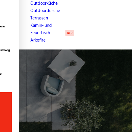
erden kann. Die erste Service-Gruppe ist essenziell und kann nicht abg
Outdoorküche
Outdoordusche
Terrassen
Kamin- und
ere
Feuertisch
NEU
Arkefire
 hinweg
te