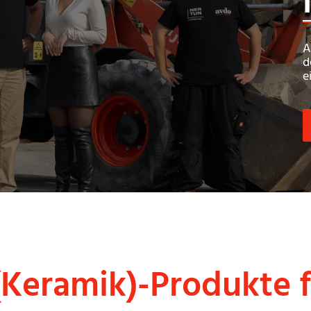
A
d
e
(Keramik)-Produkte f