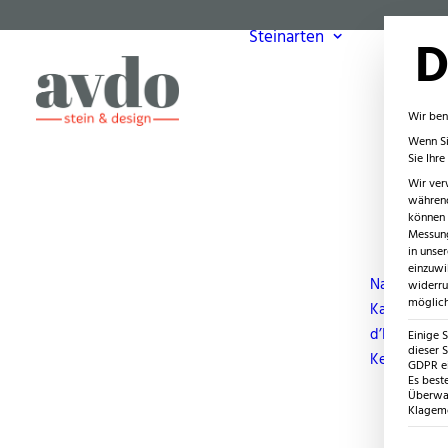
Steinarten
D
Wir ben
Wenn Si
Sie Ihr
Wir ver
während
können v
Messung
in unse
einzuwi
Naturstein
widerru
möglich
Kanfanar (Gi
d’Istria)
Einige 
dieser S
Keramikpla
GDPR ei
Es best
Überwac
Klagemö