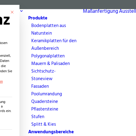
bereich
Maßanfertigung
Ausstel
nz
Mit diesem Button wird der Dialog geschlossen. Seine Funktionalität ist identisch 
Produkte
Bodenplatten aus
Naturstein
Keramikplatten für den
üssen
Außenbereich
Polygonalplatten
nziell,
 Daten
Mauern & Palisaden
 die
Sichtschutz-
nden Sie
Stoneview
en
Fassaden
Poolumrandung
Quadersteine
zung
 a
Pflastersteine
ds ein.
Stufen
Splitt & Kies
Anwendungsbereiche