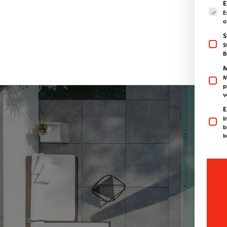
Es fol
E
E
o
S
S
B
M
M
p
v
E
I
b
k